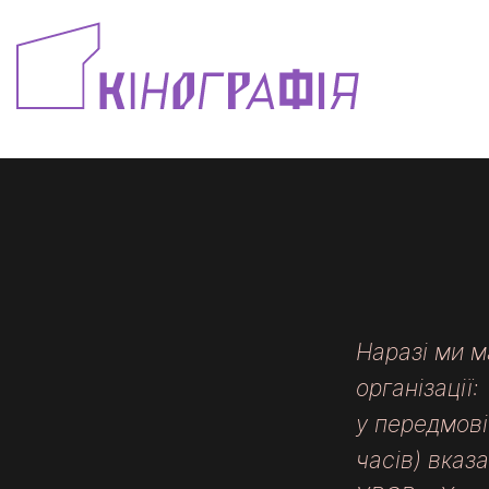
ГОЛОВ
Наразі ми м
організації:
у передмові
часів) вказ