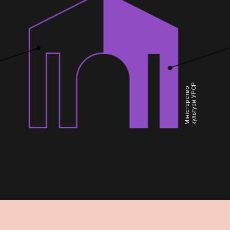
КІНОПРО
культури УРСР
Міністерство