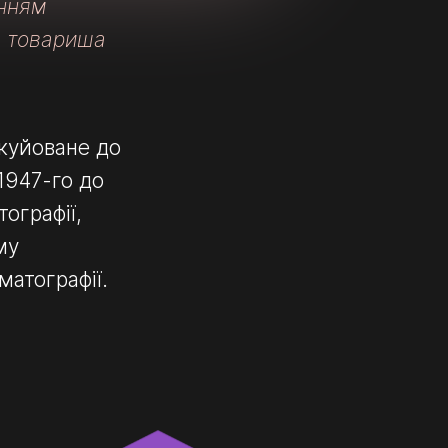
енням
… товариша
акуйоване до
 1947-го до
ографії,
му
матографії.