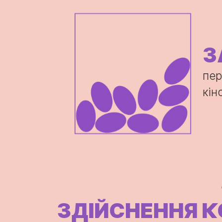
З
пер
кін
ЗДІЙСНЕННЯ 