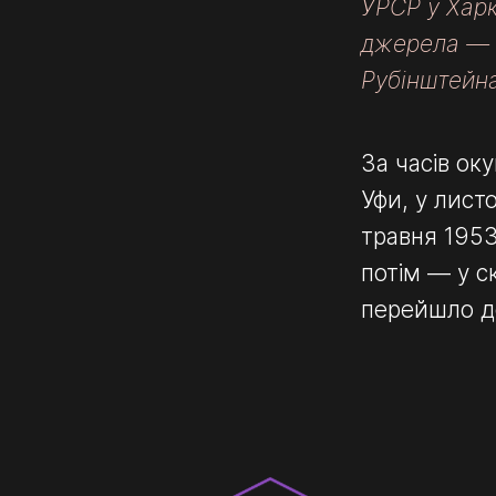
УРСР у Харк
джерела — «
КІ
Рубінштейна
За часів ок
Уфи, у листо
травня 1953
потім — у с
перейшло до