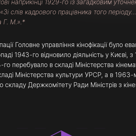
ові наприкінці 1929-го із загадковим уточн
Зі слів кадрового працівника того періоду
НОФІКАЦІЇ
 Г. М.».*
упації Головне управління кінофікації було ев
паді 1943-го відновило діяльність у Києві, з
-го перебувало в складі Міністерства кінемат
кладі Міністерства культури УРСР, а в 1963-
 складу Держкомітету Ради Міністрів з кіне