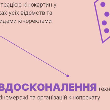
трацією кінокартин у
ках усіх відомств та
 видами кінореклами
ВДОСКОНАЛЕННЯ
техн
кіномережі та організацій кінопрокату