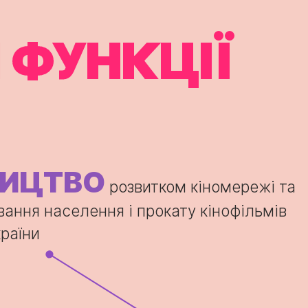
 ФУНКЦІЇ
НИЦТВО
розвитком кіномережі та
вання населення і прокату кінофільмів
країни