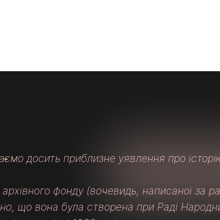
НЕ УПРАВЛІ
аємо досить приблизне уявлення про історію
 архівного фонду (вочевидь, написаної за р
ано, що вона була створена при Раді Народн