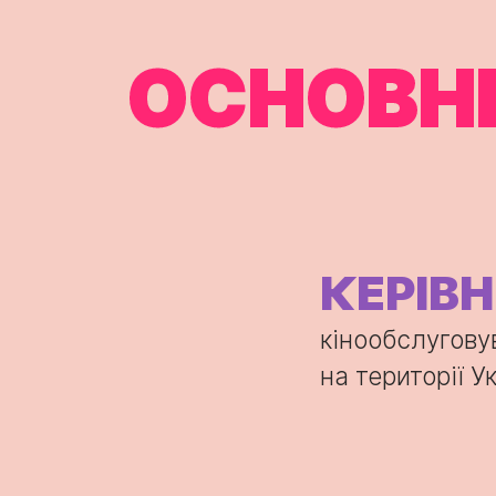
ОСНОВНІ
КЕРІВ
кінообслугову
на території У