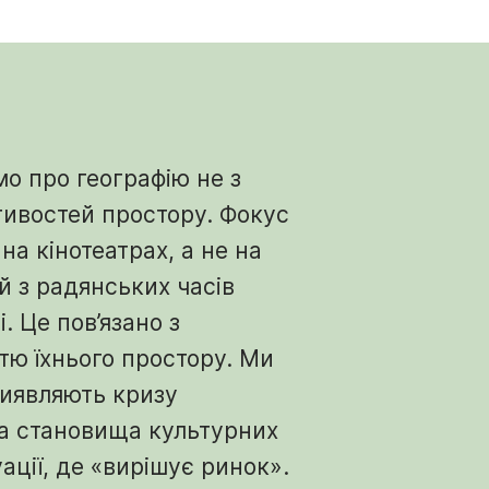
о про географію не з
тивостей простору. Фокус
на кінотеатрах, а не на
й з радянських часів
. Це пов’язано з
тю їхнього простору. Ми
виявляють кризу
та становища культурних
уації, де «вирішує ринок».