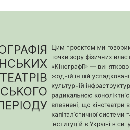
ОГРАФІЯ
Цим проєктом ми говорим
точки зору фізичних влас
ЇНСЬКИХ
«Кінографії» — винятково 
ТЕАТРІВ
жодній іншій успадковані
культурній інфраструктурі
НСЬКОГО
радикальною конфліктніс
ПЕРІОДУ
впевнені, що кінотеатри 
капіталістичної системи 
інституцій в Україні в сит