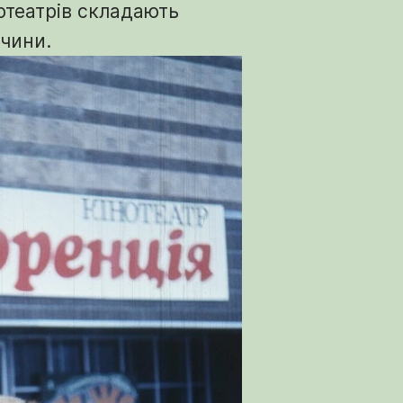
нотеатрів складають
чини.