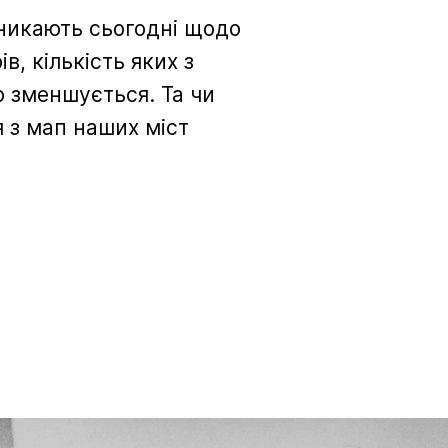
виникають сьогодні щодо
в, кількість яких з
о зменшується. Та чи
 з мап наших міст