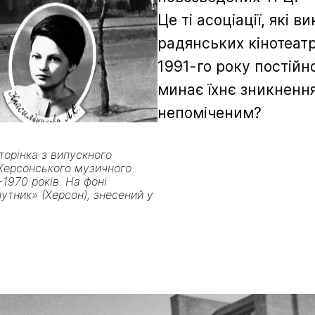
Це ті асоціації, які 
радянських кінотеатрі
1991-го року постійн
минає їхнє зникнення
непоміченим?
торінка з випускного
Херсонського музичного
1970 років. На фоні
путник» (Херсон), знесений у