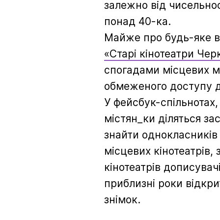
залежно від чисельнос
понад 40-ка.
Майже про будь-яке в
«Старі кінотеатри Чер
спогадами місцевих м
обмеженого доступу до
У фейсбук-спільнотах,
містян_ки діляться за
знайти однокласників 
місцевих кінотеатрів,
кінотеатрів дописувач
приблизні роки відкри
знімок.