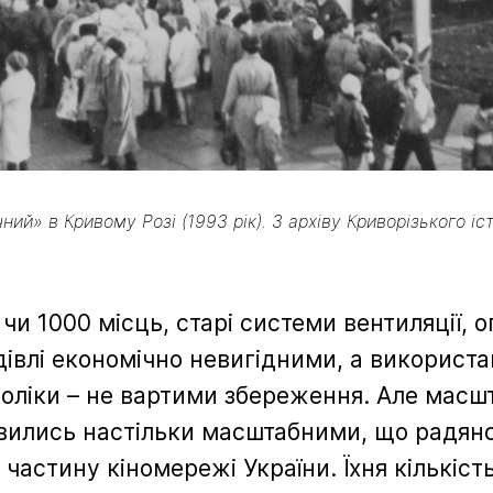
чний» в Кривому Розі (1993 рік). З архіву Криворізького 
 чи 1000 місць, старі системи вентиляції, 
дівлі економічно невигідними, а використ
воліки – не вартими збереження. Але масш
явились настільки масштабними, що радянсь
астину кіномережі України. Їхня кількість