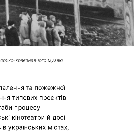
історико-краєзнавчого музею
опалення та пожежної
ання типових проєктів
таби процесу
кі кінотеатри й досі
 в українських містах,