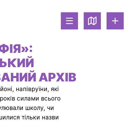
АРХІВ
ДОСЛ
ФІЯ»:
ЬКИЙ
АНИЙ АРХІВ
йоні, напівруїни, які
років силами всього
гулювали школу, чи
шилися тільки назви