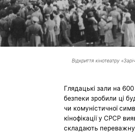
Відкриття кінотеатру «Зарі
Глядацькі зали на 600
безпеки зробили ці бу
чи комуністичної сим
кінофікації у СРСР ви
складають переважну ч