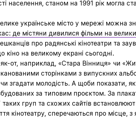
ті населення, станом на 1991 рік могла ст
елике українське місто у мережі можна зн
кас: де містяни дивилися фільми на велик
ешканців про радянські кінотеатри та за
 кіно на великому екрані сьогодні.
 як-от, наприклад, «Стара Вінниця» чи «Жи
сканованими сторінками з випускних альбом
чи згадати молодість. А щоби показати, як
 збудованих за типовим проєктом. За плак
і таких груп та схожих сайтів встановлюют
ття кінотеатру, сперечаються про місце, з 