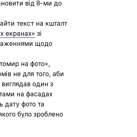
ановити від 8-ми до
айти текст на кшталт
их екранах»
зі
уваженнями щодо
томир на фото»,
ів не для того, аби
 виглядав один з
атами на фасадах
ь дату фото та
якого було зроблено