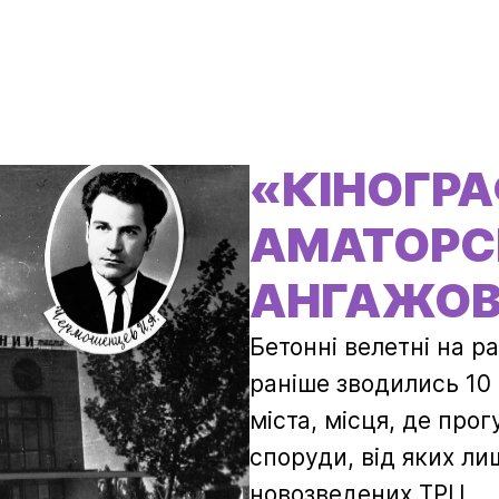
«КІНОГРА
АМАТОРС
АНГАЖОВ
Бетонні велетні на ра
раніше зводились 10 
міста, місця, де про
споруди, від яких ли
новозведених ТРЦ.