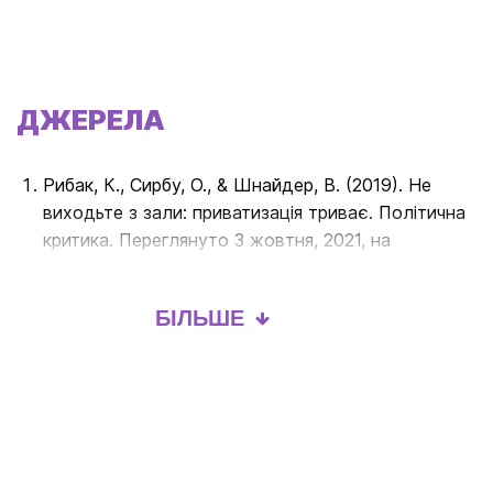
ДЖЕРЕЛА
Рибак, К., Сирбу, О., & Шнайдер, В. (2019). Не
виходьте з зали: приватизація триває. Політична
критика. Переглянуто 3 жовтня, 2021, на
https://politkrytyka.org/2019/03/20/ne-vyhodte-z-
zaly-pryvatyzatsiya-tryvaye/.
БІЛЬШЕ
Рибак, К., & Сирбу, О. (2020). Реконструкція
кінотеатру «Зоряний» та площі навколо:
подвійний фасад і зламана плитка. Політична
критика. Retrieved October 3, 2021, from
https://politkrytyka.org/2020/11/29/rekonstruktsiya-
kinoteatru-zoryanyj-ta-ploshhi-navkolo-podvijnyj-
fasad-i-zlamana-plytka/.