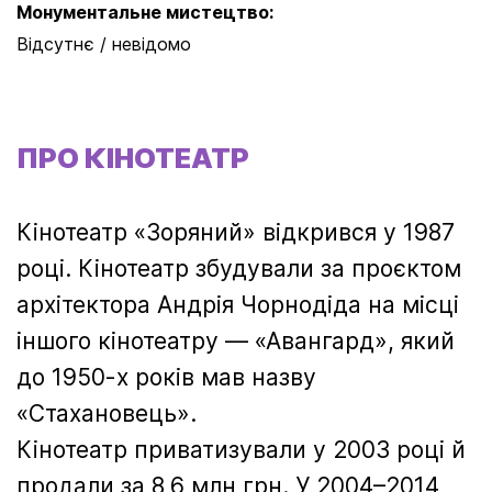
Монументальне мистецтво:
Відсутнє / невідомо
ПРО КІНОТЕАТР
Кінотеатр «Зоряний» відкрився у 1987
році. Кінотеатр збудували за проєктом
архітектора Андрія Чорнодіда на місці
іншого кінотеатру — «Авангард», який
до 1950-х років мав назву
«Стахановець».
Кінотеатр приватизували у 2003 році й
продали за 8,6 млн грн. У 2004–2014