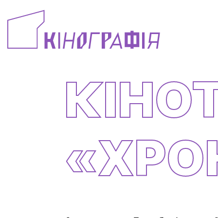
КІНО
«ХРО