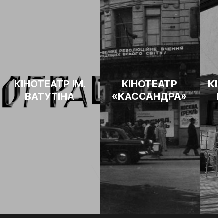
КІНОТЕАТР ІМ.
​​КІНОТЕАТР
К
ВАТУТІНА
«КАССАНДРА»