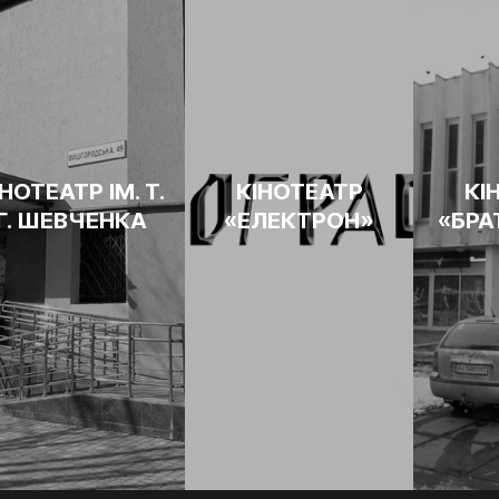
ІНОТЕАТР ІМ. Т.
КІНОТЕАТР
КІ
Г. ШЕВЧЕНКА
«ЕЛЕКТРОН»
«БРА