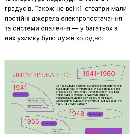
градусів. Також не всі кінотеатри мали
постійні джерела електропостачання
та системи опалення — у багатьох з
них узимку було дуже холодно.