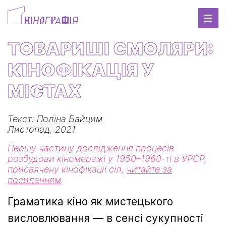
ТОВАРИШІ СМОЛЯРИ:
КІНОФІКАЦІЯ У
МІСТАХ
Текст: Поліна Байцим
Листопад, 2021
Першу частину дослідження процесів
розбудови кіномережі у 1950–1960-ті в УРСР,
присвячену кінофікації сіл,
читайте за
посиланням
.
Граматика кіно як мистецького
висловлювання — в сенсі сукупності