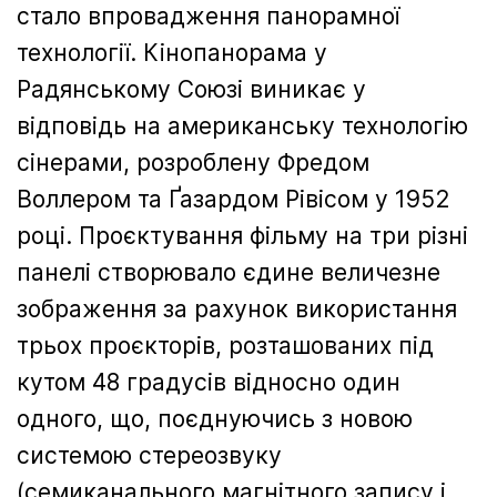
стало впровадження панорамної
технології. Кінопанорама у
Радянському Союзі виникає у
відповідь на американську технологію
сінерами, розроблену Фредом
Воллером та Ґазардом Рівісом у 1952
році. Проєктування фільму на три різні
панелі створювало єдине величезне
зображення за рахунок використання
трьох проєкторів, розташованих під
кутом 48 градусів відносно один
одного, що, поєднуючись з новою
системою стереозвуку
(семиканального магнітного запису і