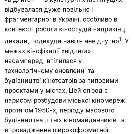
відбувалася дуже повільно і
фрагментарно; в Україні, особливо в
контексті роботи кіностудій наприкінці
1
декади, подекуди навіть невідчутно
. У
межах кінофікації «відлига»,
насамперед, втілилася у
технологічному оновленні та
будівництві кінотеатрів за типовими
проєктами у містах. Цей епізод є
нарисом розбудови міської кіномережі
протягом 1950-х, періоду масового
будівництва літніх кіномайданчиків та
впровадження широкоформатної