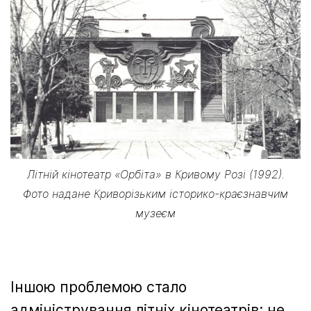
Літній кінотеатр «Орбіта» в Кривому Розі (1992).
Фото надане Криворізьким історико-краєзнавчим
музеєм
Іншою проблемою стало
адміністрування літніх кінотеатрів: не