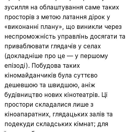
зусилля на облаштування саме таких
просторів з метою латання дірок у
«виконанні плану», що виникли через
неспроможність управлінь досягати та
приваблювати глядачів у селах
(докладніше про це — у першому
епізоді). Побудова таких
кіномайданчиків була суттєво
дешевшою та швидшою, аніж
будівництво нових кінотеатрів. Ці
простори складалися лише з
кіноапаратних, глядацьких залів та
подекуди складських кімнат; для