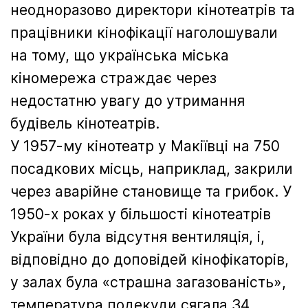
неодноразово директори кінотеатрів та
працівники кінофікації наголошували
на тому, що українська міська
кіномережа страждає через
недостатню увагу до утримання
будівель кінотеатрів.
У 1957-му кінотеатр у Макіївці на 750
посадкових місць, наприклад, закрили
через аварійне становище та грибок. У
1950-х роках у більшості кінотеатрів
України була відсутня вентиляція, і,
відповідно до доповідей кінофікаторів,
у залах була «страшна загазованість»,
температура подекуди сягала 34