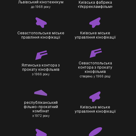
Львівський кінотехнікум
Київська фабрика
«Укррекламфільм»
до 1968 року
Севастопольське міське
Київське міське
правління кінофікації
управління кінофікації
Севастопольська
Ялтинська контора з
контора з прокату
прокату кінофільмів
кінофільмів
з 1966 року
створена у 1966 році
республіканський
фільмо-прокатний
Київське міське
комбінат
управління кінофікації
з 1972 року