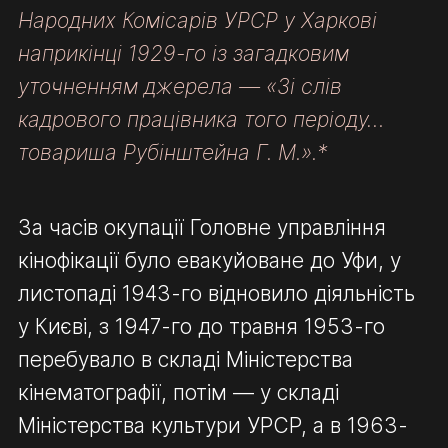
Народних Комісарів УРСР у Харкові
наприкінці 1929-го із загадковим
уточненням джерела — «Зі слів
кадрового працівника того періоду…
товариша Рубінштейна Г. М.».*
За часів окупації Головне управління
кінофікації було евакуйоване до Уфи, у
листопаді 1943-го відновило діяльність
у Києві, з 1947-го до травня 1953-го
перебувало в складі Міністерства
кінематографії, потім — у складі
Міністерства культури УРСР, а в 1963-