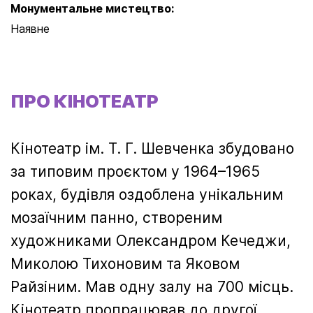
Монументальне мистецтво:
Наявне
ПРО КІНОТЕАТР
Кінотеатр ім. Т. Г. Шевченка збудовано
за типовим проєктом у 1964–1965
роках, будівля оздоблена унікальним
мозаїчним панно, створеним
художниками Олександром Кечеджи,
Миколою Тихоновим та Яковом
Райзіним. Мав одну залу на 700 місць.
Кінотеатр пропрацював до другої